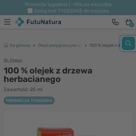
Promocja tygodnia | -15% na wszystko
Dodaj kod
TYDZIEN15
do koszyka
0
Na główną
Olejki pielęgnacyjne i do masażu
100 % olejek z drzewa herbacianego
Dr. Popov
100 % olejek z drzewa
herbacianego
Zawartość: 25 ml
PROMOCJA TYGODNIA