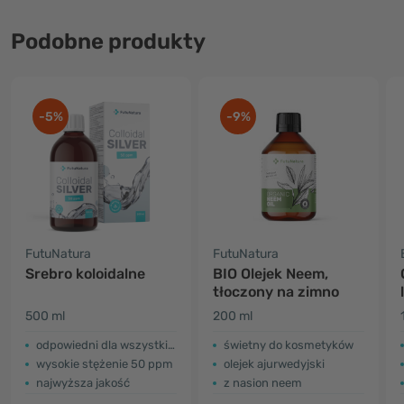
Podobne produkty
-5%
-9%
FutuNatura
FutuNatura
Srebro koloidalne
BIO Olejek Neem,
tłoczony na zimno
500 ml
200 ml
odpowiedni dla wszystkich rodzajów skóry
świetny do kosmetyków
wysokie stężenie 50 ppm
olejek ajurwedyjski
najwyższa jakość
z nasion neem