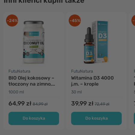
Inni klienci kupili także
-24%
-45%
-
FutuNatura
FutuNatura
BIO Olej kokosowy –
Witamina D3 4000
tłoczony na zimno,
j.m. – krople
nierafinowany
1000 ml
30 ml
64,99 zł
39,99 zł
84,99 zł
72,49 zł
Do koszyka
Do koszyka