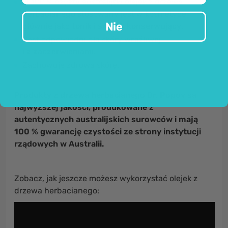
W 100 % czysty australijski olejek z drzewa
herbacianego stosowany jest w kosmetyce
Nie
głównie jako
tonik i środek konserwujący
.
Jest odpowiedni dla skóry
wrażliwej
i z zaczerwieniami
.
Zachowuje zdrową skórę.
Produkty z drzewa herbacianego Dr. Popov są
najwyższej jakości, produkowane z
autentycznych australijskich surowców i mają
100 % gwarancję czystości ze strony instytucji
rządowych w Australii.
Zobacz, jak jeszcze możesz wykorzystać olejek z
drzewa herbacianego: