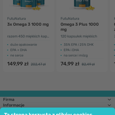
FutuNatura
FutuNatura
3x Omega 3 1000 mg
Omega 3 Plus 1000
mg
razem 450 miękkich kapsułek
120 kapsułek miękkich
duże opakowanie
35% EPA i 25% DHK
EPA + DHA
EPA i DHA
ne serce
na serce i mózg
149,99 zł
74,99 zł
202,47 zł
82,49 zł
Firma
Informacje
Dołącz do nas
Ta strona korzysta z plików cookies