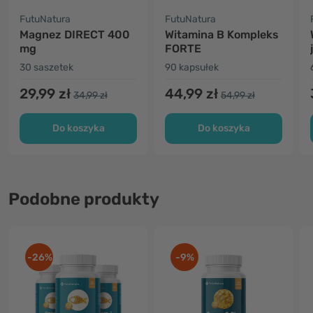
FutuNatura
FutuNatura
Magnez DIRECT 400
Witamina B Kompleks
mg
FORTE
30 saszetek
90 kapsułek
29,99 zł
44,99 zł
34,99 zł
54,99 zł
Do koszyka
Do koszyka
Podobne produkty
-26%
-9%