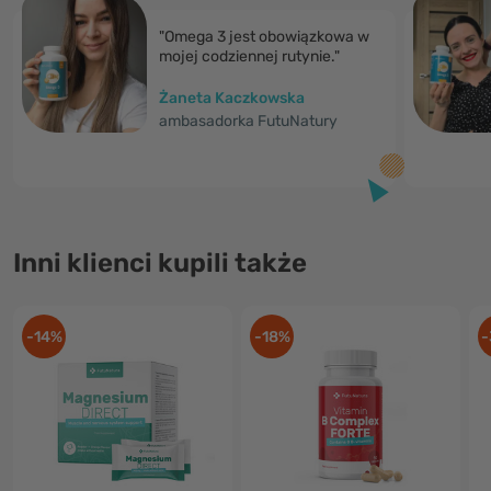
"Omega 3 jest obowiązkowa w
mojej codziennej rutynie."
Żaneta Kaczkowska
ambasadorka FutuNatury
Inni klienci kupili także
-14%
-18%
-