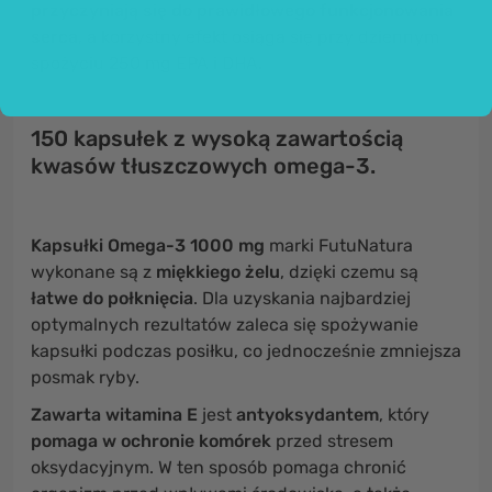
przyczyniają się do prawidłowego funkcjonowania
serca
, a korzystny efekt osiąga się przy dziennym
spożyciu 250 mg EPA i DHA.
150 kapsułek z wysoką zawartością
kwasów tłuszczowych omega-3.
Kapsułki
Omega-3 1000 mg
marki FutuNatura
wykonane są z
miękkiego żelu
, dzięki czemu są
łatwe do połknięcia
. Dla uzyskania najbardziej
optymalnych rezultatów zaleca się spożywanie
kapsułki podczas posiłku, co jednocześnie zmniejsza
posmak ryby.
Zawarta witamina E
jest
antyoksydantem
, który
pomaga w ochronie komórek
przed stresem
oksydacyjnym. W ten sposób pomaga chronić