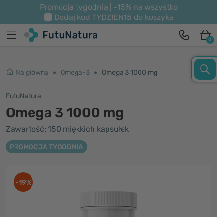
Promocja tygodnia | -15% na wszystko
Dodaj kod
TYDZIEN15
do koszyka
0
Na główną
Omega-3
Omega 3 1000 mg
FutuNatura
Omega 3 1000 mg
Zawartość: 150 miękkich kapsułek
PROMOCJA TYGODNIA
-19%