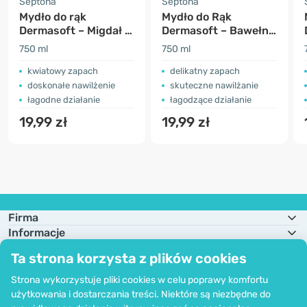
Septona
Septona
Mydło do rąk
Mydło do Rąk
Dermasoft – Migdał i
Dermasoft – Bawełna
Róża
i Mleko
750 ml
750 ml
kwiatowy zapach
delikatny zapach
doskonałe nawilżenie
skuteczne nawilżanie
łagodne działanie
łagodzące działanie
19,99 zł
19,99 zł
Firma
Informacje
Dołącz do nas
Ta strona korzysta z plików cookies
Pomoc i zamówienia
Strona wykorzystuje pliki cookies w celu poprawy komfortu
użytkowania i dostarczania treści. Niektóre są niezbędne do