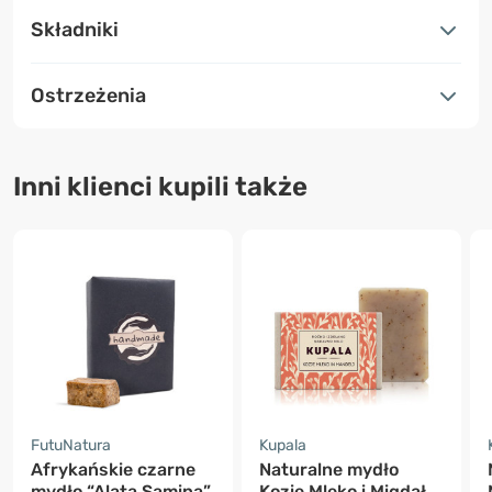
Składniki
Ostrzeżenia
Inni klienci kupili także
FutuNatura
Kupala
Afrykańskie czarne
Naturalne mydło
mydło “Alata Samina”
Kozie Mleko i Migdał