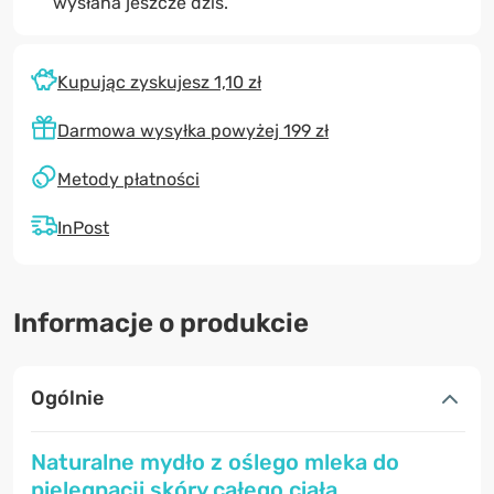
wysłana jeszcze dziś.
Kupując zyskujesz 1,10 zł
Darmowa wysyłka powyżej 199 zł
Metody płatności
InPost
Informacje o produkcie
Ogólnie
Naturalne mydło z oślego mleka do
pielęgnacji skóry całego ciała.