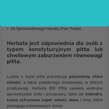
Z produkcji ekologicznej
Bezglutenowy
Bez laktozy
Wegański
Ze Sprawiedliwego Handlu (Fair Trade)
Herbata jest odpowiednia dla osób
z
typem konstytucyjnym
pitta
lub
chwilowym zaburzeniem równowagi
pitta
.
Ludzie o typie pitta potrzebują
pożywienia, które
chłodzi
, a także podobnego środowiska, w którym
przebywają. Herbata BIO Pitta zawiera wybrane
ajurwedyjskie zioła i przyprawy, takie jak
kolendra,
trawa cytrynowa, koper włoski, aloes
i inne, które
pomagają zrównoważyć dosze.