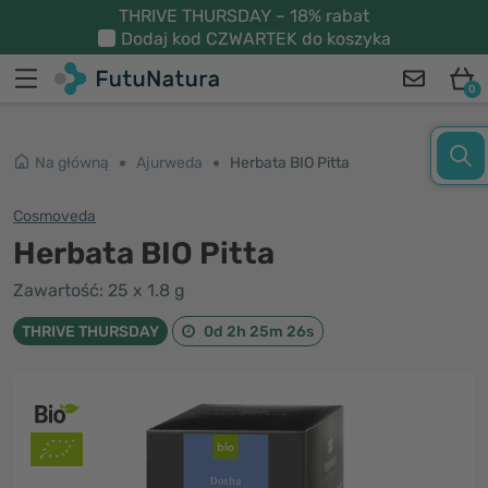
THRIVE THURSDAY – 18% rabat
Dodaj kod
CZWARTEK
do koszyka
0
Na główną
Ajurweda
Herbata BIO Pitta
Cosmoveda
Herbata BIO Pitta
Zawartość: 25 x 1.8 g
THRIVE THURSDAY
0d 2h 25m 26s