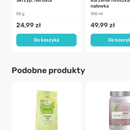
Skrzyp, herbata
Korzenie mniszka
nalewka
50 g
100 ml
24,99 zł
49,99 zł
Do koszyka
Do koszy
Podobne produkty