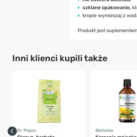
szklane opakowanie,
kt
krople wymieszaj z wodą
Produkt jest suplementem
Inni klienci kupili także
Dr. Popov
Bioherba