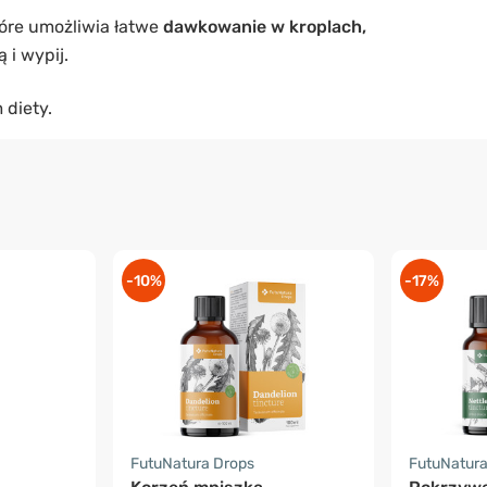
óre umożliwia łatwe
dawkowanie w kroplach,
 i wypij.
 diety.
-10%
-17%
FutuNatura Drops
FutuNatura