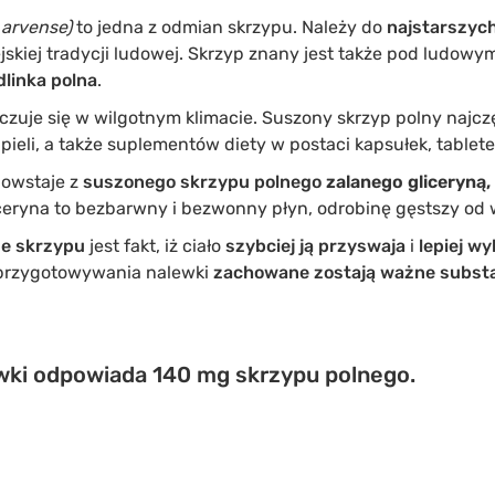
arvense)
to jedna z odmian skrzypu. Należy do
najstarszych
skiej tradycji ludowej. Skrzyp znany jest także pod ludow
dlinka polna
.
 czuje się w wilgotnym klimacie. Suszony skrzyp polny najcz
ieli, a także suplementów diety w postaci kapsułek, tabletek
owstaje z
suszonego skrzypu polnego
zalanego gliceryną,
ceryna to bezbarwny i bezwonny płyn, odrobinę gęstszy od 
ze skrzypu
jest fakt, iż ciało
szybciej ją przyswaja
i
lepiej w
 przygotowywania nalewki
zachowane zostają ważne subst
wki odpowiada 140 mg skrzypu polnego.