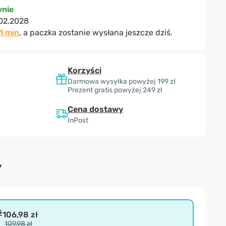
nie
02.2028
1 min
, a paczka zostanie wysłana jeszcze dziś.
Korzyści
Darmowa wysyłka powyżej 199 zł
Prezent gratis powyżej 249 zł
Cena dostawy
InPost
y
ź
106,98 zł
109,98 zł