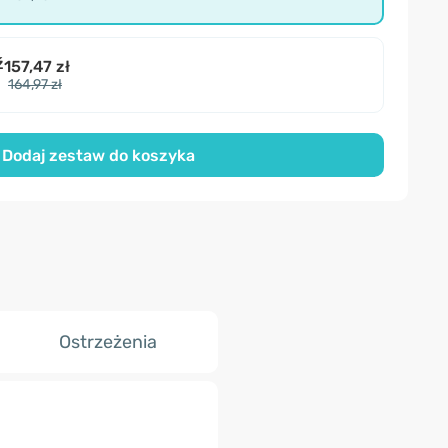
ź
157,47 zł
164,97 zł
Dodaj zestaw do koszyka
Ostrzeżenia