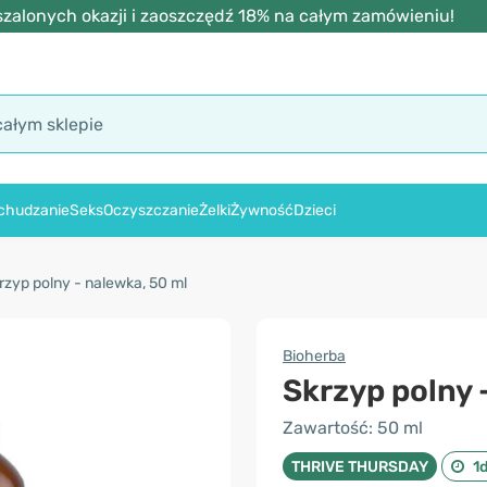
zalonych okazji i zaoszczędź 18% na całym zamówieniu!
chudzanie
Seks
Oczyszczanie
Żelki
Żywność
Dzieci
rzyp polny - nalewka, 50 ml
Bioherba
Skrzyp polny 
Zawartość: 50 ml
THRIVE THURSDAY
1