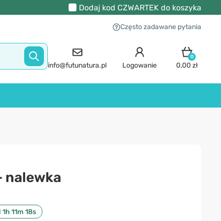
Dodaj kod
CZWARTEK
do koszyka
Często zadawane pytania
0
info@futunatura.pl
Logowanie
0,00 zł
- nalewka
d 1h 11m 17s