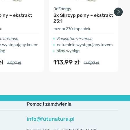
OnEnergy
F
lny – ekstrakt
3x Skrzyp polny – ekstrakt
3
25:1
k
razem 270 kapsułek
r
m arvense
Equisetum arvense
ie występujący krzem
naturalnie występujący krzem
iąg
silny wyciąg
zł
113,99 zł
49,99 zł
149,97 zł
Pomoc i zamówienia
info@futunatura.pl