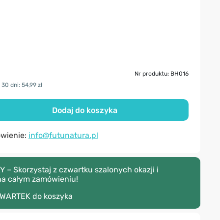
Nr produktu: BH016
30 dni: 54,99 zł
Dodaj do koszyka
ówienie:
info@futunatura.pl
– Skorzystaj z czwartku szalonych okazji i
na całym zamówieniu!
WARTEK
do koszyka