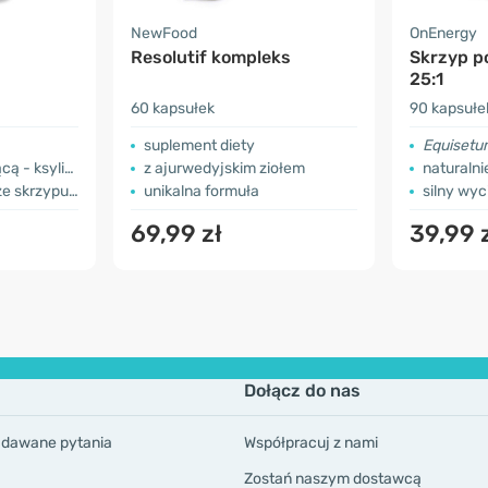
NewFood
OnEnergy
Resolutif kompleks
Skrzyp po
25:1
60 kapsułek
90 kapsułe
suplement diety
Equisetu
 ksylitolem
z ajurwedyjskim ziołem
naturaln
rzypu polnego
unikalna formuła
silny wyc
69,99 zł
39,99 
Dołącz do nas
adawane pytania
Współpracuj z nami
Zostań naszym dostawcą