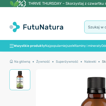
THRIVE THURSDAY – Skorzystaj z czwartku s
Wszystkie produkty
Najpopularniejsze
Witaminy i minerały
Od
Na główną
Żywność
Superżywność
Nalewki
Sk