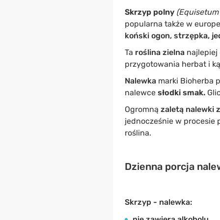
Skrzyp polny
(Equisetum 
popularna także w europej
koński ogon, strzępka, je
Ta
roślina zielna
najlepiej
przygotowania herbat i kąp
Nalewka
marki Bioherba p
nalewce
słodki smak.
Gli
Ogromną
zaletą nalewki 
jednocześnie w procesie
roślina.
Dzienna porcja nale
Skrzyp - nalewka:
nie zawiera alkoholu,