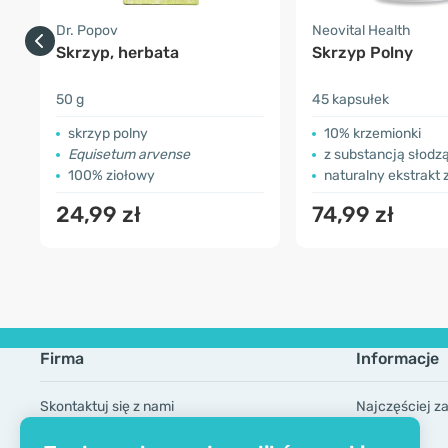
Dr. Popov
Neovital Health
Skrzyp, herbata
Skrzyp Polny
50 g
45 kapsułek
skrzyp polny
10% krzemionki
Equisetum arvense
z substancją słodzącą -
100% ziołowy
naturalny ekstrakt ze sk
24,99 zł
74,99 zł
Firma
Informacje
Skontaktuj się z nami
Najczęściej z
O firmie
Marki