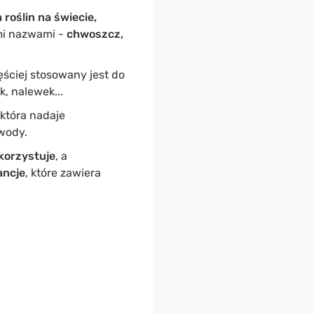
 roślin na świecie,
ymi nazwami -
chwoszcz,
ęściej stosowany jest do
, nalewek...
która nadaje
wody.
ykorzystuje
, a
ancje
, które zawiera