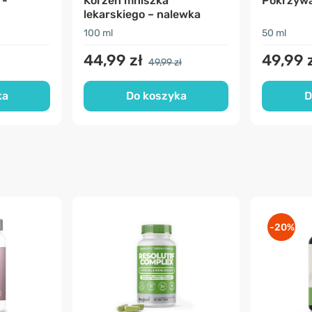
 -
Korzeń mniszka
Pokrzywa
lekarskiego – nalewka
100 ml
50 ml
44,99 zł
49,99 
49,99 zł
ka
Do koszyka
D
-20%