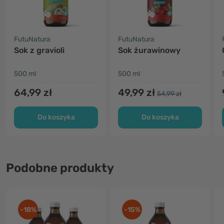
FutuNatura
FutuNatura
Sok z gravioli
Sok żurawinowy
500 ml
500 ml
64,99 zł
49,99 zł
54,99 zł
Do koszyka
Do koszyka
Podobne produkty
-18%
-15%