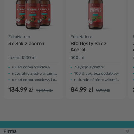
FutuNatura
FutuNatura
3x Sok z aceroli
BIO Gęsty Sok z
Aceroli
razem 1500 ml
500 ml
układ odpornościowy
Malpighia glabra
naturalne źródło witaminy C
100 % sok, bez dodatków
układ odpornościowy i energia
naturalne źródło witaminy C
134,99 zł
84,99 zł
164,97 zł
99,99 zł
Firma