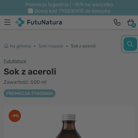
Promocja tygodnia | -15% na wszystko
Dodaj kod
TYDZIEN15
do koszyka
0
Na główną
Soki i napoje
Sok z aceroli
FutuNatura
Sok z aceroli
Zawartość: 500 ml
PROMOCJA TYGODNIA
-9%