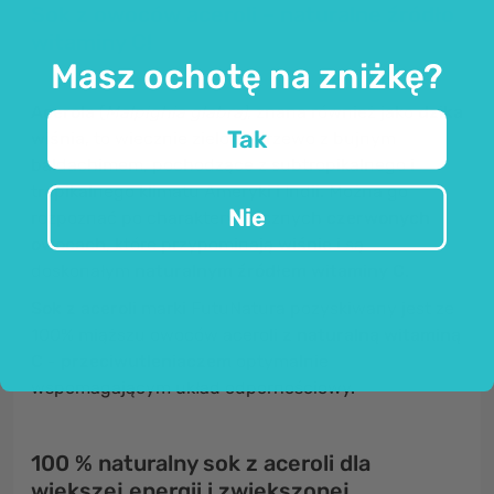
Sok z owoców aceroli – naturalne źródło
witaminy C!
Masz ochotę na zniżkę?
Acerola
(
Malpighia glabra)
, znana również jako
dzika
Tak
wiśnia
, to wiecznie zielone drzewo z bujnym
baldachimem, pochodzące z subtropikalnego i
tropikalnego klimatu Ameryki i Indii. Można go
Nie
rozpoznać po charakterystycznych
czerwonych
owocach
, które przypominają
wiśnie
i są
doskonałym
naturalnym źródłem witaminy C.
Sok z aceroli
marki FutuNatura pozyskiwany jest ze
100% miąższu owoców aceroli
z naturalną witaminą
C
-
przeciwutleniaczem
optymalnie
wspomagającym układ odpornościowy.
100 % naturalny sok z aceroli dla
większej energii i zwiększonej