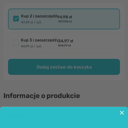
Kup 2 i zaoszczędź
94,98 zł
109,98 zł
47,49 zł / szt.
Kup 3 i zaoszczędź
134,97 zł
164,97 zł
44,99 zł / szt.
Dodaj zestaw do koszyka
Informacje o produkcie
Ogólnie