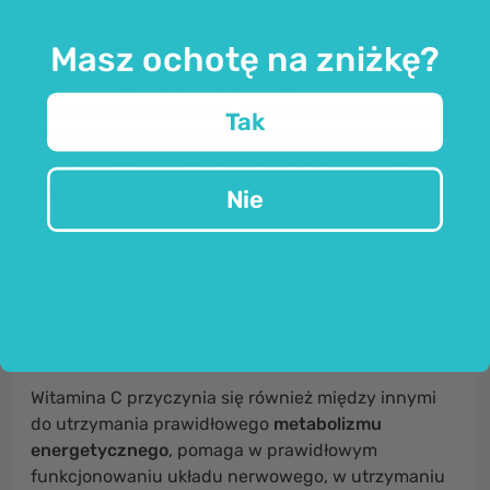
Acerola – naturalne źródło witaminy C.
Masz ochotę na zniżkę?
Acerola to
odmiana wiśni
, która pochodzi z Ameryki
Środkowej i Południowej, ma bujną koronę i dorasta
Tak
do 5 metrów wysokości. Owoce aceroli zawierają
dużą ilość witaminy C, która ma wiele pozytywnych
skutków dla organizmu człowieka.
Nie
Witamina C
pomaga w ochronie komórek
przed stresem oksydacyjnym
(jest
przeciwutleniaczem).
Witamina C przyczynia się również między innymi
do utrzymania prawidłowego
metabolizmu
energetycznego
, pomaga w prawidłowym
funkcjonowaniu układu nerwowego, w utrzymaniu