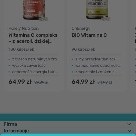
Purely Nutrition
OnEnergy
Witamina C kompleks
BIO Witamina C
– z aceroli, dzikiej
róży i camu camu
180 kapsułek
90 kapsułek
z trzech naturalnych źródeł
silny przeciwutleniacz
wysoka zawartość
wzmacnianie odporności
odporność, energia i układ nerwowy
zmęczenie i znużenie
64,99 zł
64,99 zł
99,99 zł
74,99 zł
Firma
Informacje