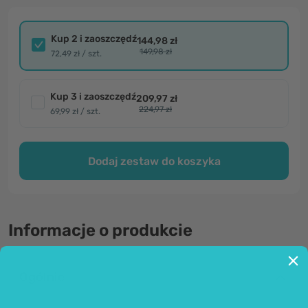
Kup 2 i zaoszczędź
144,98 zł
149,98 zł
72,49 zł / szt.
Kup 3 i zaoszczędź
209,97 zł
224,97 zł
69,99 zł / szt.
Dodaj zestaw do koszyka
Informacje o produkcie
Ogólnie