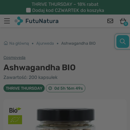
THRIVE THURSDAY – 18% rabat
Dodaj kod
CZWARTEK
do koszyka
0
Na główną
Ajurweda
Ashwagandha BIO
Cosmoveda
Ashwagandha BIO
Zawartość: 200 kapsułek
THRIVE THURSDAY
0d 5h 16m 49s