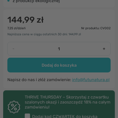
z produkcji ekologicznej
144,99 zł
7,25 zł/dzień
Nr produktu: CV002
Najniższa cena w ciągu ostatnich 30 dni: 144,99 zł
-
+
Dodaj do koszyka
Napisz do nas i złóż zamówienie:
info@futunatura.pl
THRIVE THURSDAY – Skorzystaj z czwartku
szalonych okazji i zaoszczędź 18% na całym
zamówieniu!
Dodaj kod
CZWARTEK
do koszyka