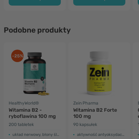
Podobne produkty
-25%
HealthyWorld®
Zein Pharma
Witamina B2 -
Witamina B2 Forte
ryboflawina 100 mg
100 mg
200 tabletek
90 kapsułek
układ nerwowy, błony śluzowe, krew
aktywność antyoksydacyjna