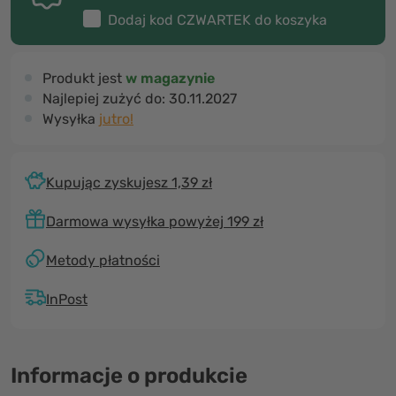
Dodaj kod
CZWARTEK
do koszyka
Produkt jest
w magazynie
Najlepiej zużyć do:
30.11.2027
Wysyłka
jutro!
Kupując zyskujesz 1,39 zł
Darmowa wysyłka powyżej 199 zł
Metody płatności
InPost
Informacje o produkcie