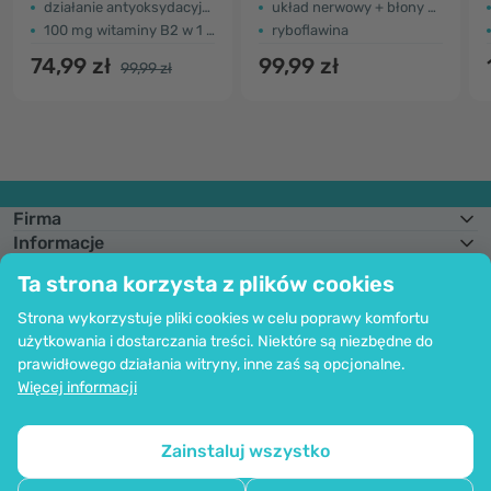
działanie antyoksydacyjne, więcej energii
układ nerwowy + błony śluzowe
100 mg witaminy B2 w 1 tabletce
ryboflawina
74,99 zł
99,99 zł
99,99 zł
Firma
Informacje
Dołącz do nas
Ta strona korzysta z plików cookies
Pomoc i zamówienia
Strona wykorzystuje pliki cookies w celu poprawy komfortu
użytkowania i dostarczania treści. Niektóre są niezbędne do
prawidłowego działania witryny, inne zaś są opcjonalne.
Możliwość opłaty kartą. Bezpieczeństwo danych osobowych zapewnia
Więcej informacji
kodowanie SSl.
Copyright © 2012 - 2026   |   Be Healthy Group d.o.o.
Mapa strony
Korzystanie z plików cookie
Ustawienia plików cookie
Zainstaluj wszystko