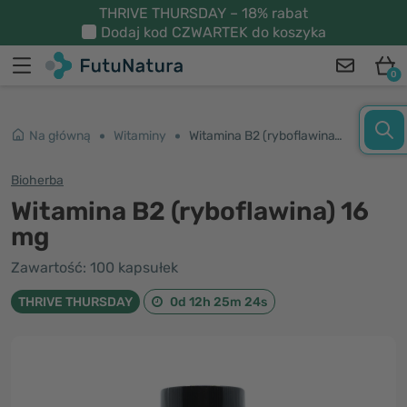
THRIVE THURSDAY – 18% rabat
Dodaj kod
CZWARTEK
do koszyka
0
Na główną
Witaminy
Witamina B2 (ryboflawina) 16 mg
Bioherba
Witamina B2 (ryboflawina) 16
mg
Zawartość: 100 kapsułek
THRIVE THURSDAY
0d 12h 25m 23s