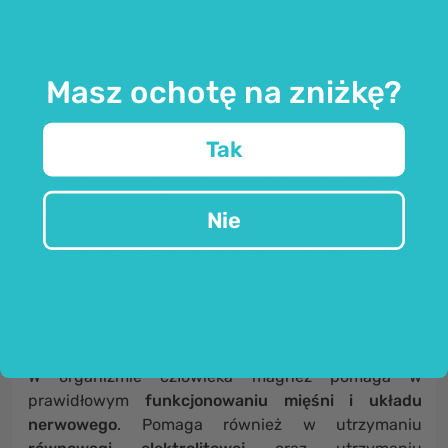
Cytrynian Magnezu – doskonały
naturalny środek wspierający mięśnie i
organizm.
Masz ochotę na zniżkę?
Cytrynian magnezu
to organiczna forma magnezu,
Tak
którą organizm może przyswoić znacznie lepiej niż
inne formy magnezu. W XVIII wieku szkocki lekarz i
chemik
Joseph Black
był pierwszą osobą, która
Nie
zanalizowała
związki magnezu
. Ludzie nie znali
wówczas jeszcze wielu właściwości magnezu. Dziś
wiemy, że magnez jest istotnym elementem, a
ponieważ organizm człowieka nie jest w stanie go
wytworzyć, musi być regularnie dostarczany wraz z
pożywieniem.
W organizmie człowieka magnez pomaga w
prawidłowym
funkcjonowaniu mięśni i układu
nerwowego
. Pomaga również w utrzymaniu