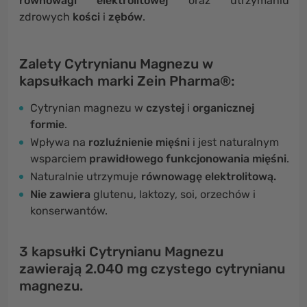
równowagi elektrolitowej
oraz utrzymaniu
zdrowych
kości
i
zębów
.
Zalety Cytrynianu Magnezu w
kapsułkach marki Zein Pharma®:
Cytrynian magnezu w
czystej
i
organicznej
formie
.
Wpływa na
rozluźnienie mięśni
i jest naturalnym
wsparciem
prawidłowego funkcjonowania mięśni
.
Naturalnie utrzymuje
równowagę elektrolitową.
Nie zawiera
glutenu, laktozy, soi, orzechów i
konserwantów.
3 kapsułki Cytrynianu Magnezu
zawierają 2.040 mg czystego cytrynianu
magnezu.