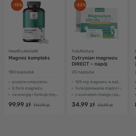
-13%
-22%
HealthyWorld®
FutuNatura
Magnez kompleks
Cytrynian magnezu
DIRECT – napój
180 kapsułek
20 napojów
przeciw zmęczeniu
125 mg magnezu w każdym napoju
5 form magnezu
funkcjonowanie mięśni i zastrzyk energii
na energię i funkcje mięśni
z aromatem mango i pomarańczy
99,99 zł
34,99 zł
114,99 zł
44,99 zł