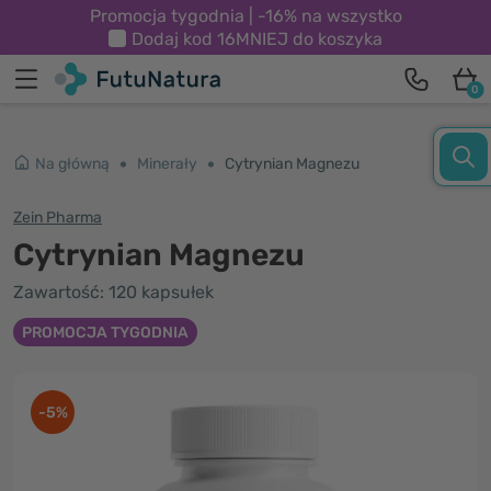
Promocja tygodnia | -16% na wszystko
Dodaj kod
16MNIEJ
do koszyka
0
Na główną
Minerały
Cytrynian Magnezu
Zein Pharma
Cytrynian Magnezu
Zawartość: 120 kapsułek
PROMOCJA TYGODNIA
-5%