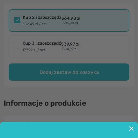
Kup 2 i zaoszczędź
364,98 zł
389,98 zł
182,49 zł / szt.
Kup 3 i zaoszczędź
539,97 zł
584,97 zł
179,99 zł / szt.
Dodaj zestaw do koszyka
Informacje o produkcie
Ogólnie