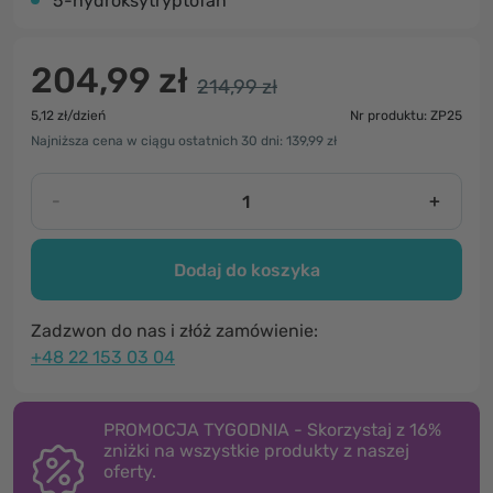
5-hydroksytryptofan
204,99 zł
214,99 zł
5,12 zł/dzień
Nr produktu: ZP25
Najniższa cena w ciągu ostatnich 30 dni: 139,99 zł
-
+
Dodaj do koszyka
Zadzwon do nas i złóż zamówienie:
+48 22 153 03 04
PROMOCJA TYGODNIA - Skorzystaj z 16%
zniżki na wszystkie produkty z naszej
oferty.