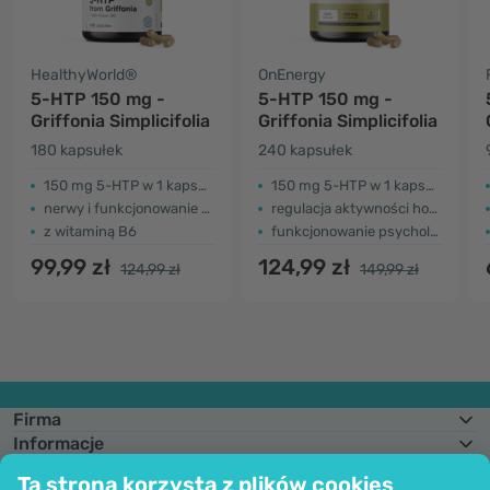
HealthyWorld®
OnEnergy
5-HTP 150 mg -
5-HTP 150 mg -
Griffonia Simplicifolia
Griffonia Simplicifolia
180 kapsułek
240 kapsułek
150 mg 5-HTP w 1 kapsułce
150 mg 5-HTP w 1 kapsułce
nerwy i funkcjonowanie psychiczne
regulacja aktywności hormonalnej
z witaminą B6
funkcjonowanie psychologiczne
99,99 zł
124,99 zł
124,99 zł
149,99 zł
Firma
Informacje
Dołącz do nas
Ta strona korzysta z plików cookies