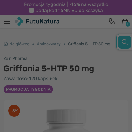
Promocja tygodnia | -16% na wszystko
Dodaj kod
16MNIEJ
do koszyka
0
Na główną
Aminokwasy
Griffonia 5-HTP 50 mg
Zein Pharma
Griffonia 5-HTP 50 mg
Zawartość: 120 kapsułek
PROMOCJA TYGODNIA
-5%