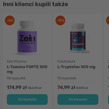
Inni klienci kupili także
-5%
-17%
-
Zein Pharma
FutuNatura
L-Teanina FORTE 500
L-Tryptofan 500 mg
mg
90 kapsułek
90 kapsułek
174,99 zł
74,99 zł
184,99 zł
89,99 zł
Do koszyka
Do koszyka