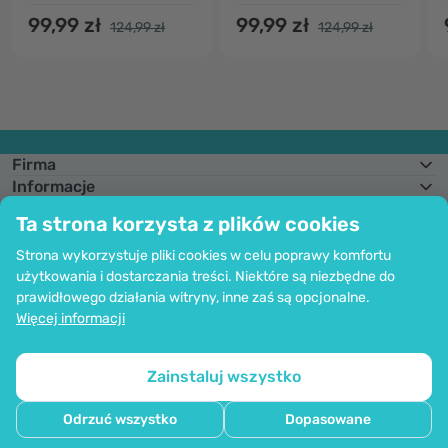
99,99 zł
99,99 zł
124,99 zł
124,99 zł
Firma
Informacje
Dołącz do nas
Ta strona korzysta z plików cookies
Pomoc i zamówienia
Strona wykorzystuje pliki cookies w celu poprawy komfortu
użytkowania i dostarczania treści. Niektóre są niezbędne do
prawidłowego działania witryny, inne zaś są opcjonalne.
Możliwość opłaty kartą. Bezpieczeństwo danych osobowych zapewnia
Więcej informacji
kodowanie SSl.
Copyright © 2012 - 2026   |   Be Healthy Group d.o.o.
Mapa strony
Korzystanie z plików cookie
Ustawienia plików cookie
Zainstaluj wszystko
Odrzuć wszystko
Dopasowane