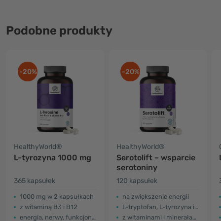
Podobne produkty
-20%
-20%
HealthyWorld®
HealthyWorld®
L-tyrozyna 1000 mg
Serotolift – wsparcie
serotoniny
365 kapsułek
120 kapsułek
1000 mg w 2 kapsułkach
na zwiększenie energii
z witaminą B3 i B12
L-tryptofan, L-tyrozyna i L-fenyloalanina
energia, nerwy, funkcjonowanie psychiczne
z witaminami i minerałami