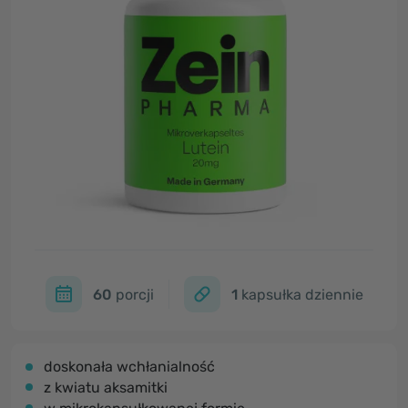
60
porcji
1
kapsułka dziennie
doskonała wchłanialność
z kwiatu aksamitki