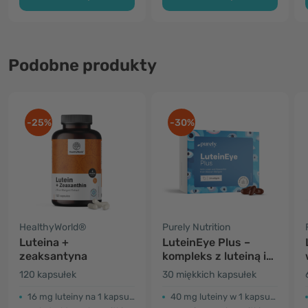
Podobne produkty
-25%
-30%
HealthyWorld®
Purely Nutrition
Luteina +
LuteinEye Plus –
zeaksantyna
kompleks z luteiną i
zeaksantyną
120 kapsułek
30 miękkich kapsułek
16 mg luteiny na 1 kapsułkę
40 mg luteiny w 1 kapsułce