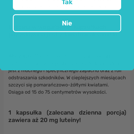
Tak
dodatkowo wesprzeć swój organizm luteiną.
Nie
Luteina w wegańskich kapsułkach
pozyskiwana jest z kwiatów aksamitki.
Aksamitka
(Tagetes erecta)
to rodzaj popularnej
rośliny jednorocznej pochodzącej z Meksyku. Znana
jest z mocnego i specyficznego zapachu oraz z roli
odstraszania szkodników. W cieplejszych miesiącach
szczyci się pomarańczowo-żółtymi kwiatami.
Osiąga od 15 do 75 centymetrów wysokości.
1 kapsułka (zalecana dzienna porcja)
zawiera aż 20 mg luteiny!