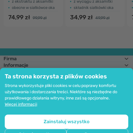
z ekstraktu z aksamitki
z wyciągu z aksamitki
obecne w siatkówce oka
składnik siatkówki oka
74,99 zł
34,99 zł
99,99 zł
49,99 zł
Firma
Informacje
Dołącz do nas
Ta strona korzysta z plików cookies
Pomoc i zamówienia
Strona wykorzystuje pliki cookies w celu poprawy komfortu
użytkowania i dostarczania treści. Niektóre są niezbędne do
prawidłowego działania witryny, inne zaś są opcjonalne.
Możliwość opłaty kartą. Bezpieczeństwo danych osobowych zapewnia
Więcej informacji
kodowanie SSl.
Copyright © 2012 - 2026   |   Be Healthy Group d.o.o.
Mapa strony
Korzystanie z plików cookie
Ustawienia plików cookie
Zainstaluj wszystko