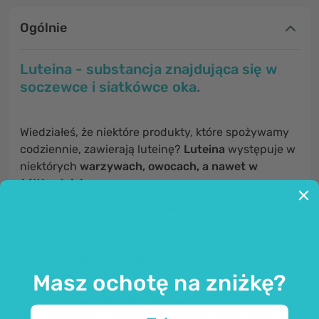
Ogólnie
Luteina - substancja znajdująca się w
soczewce i siatkówce oka.
Wiedziałeś, że niektóre produkty, które spożywamy
codziennie, zawierają luteinę?
Luteina
występuje w
niektórych
warzywach, owocach, a nawet w
żółtkach jaj.
Luteina należy do
karotenoidów
, których w
przyrodzie występuje ponad 600. Jej źródłem są
głównie organizmy zdolne do procesu fotosyntezy.
Występuje także w
ludzkim oku
, a konkretnie w jego
Masz ochotę na zniżkę?
soczewce i siatkówce.
Kapsułki marki ZeinPharma
zawierają luteinę, która
jest doskonałym wyborem dla każdego, kto chce