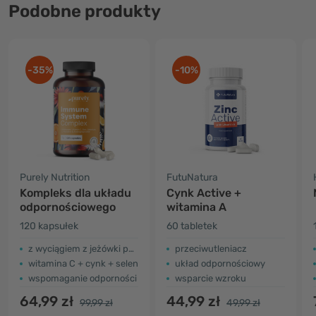
Podobne produkty
-35%
-10%
Purely Nutrition
FutuNatura
Kompleks dla układu
Cynk Active +
odpornościowego
witamina A
120 kapsułek
60 tabletek
z wyciągiem z jeżówki purpurowej
przeciwutleniacz
witamina C + cynk + selen
układ odpornościowy
wspomaganie odporności
wsparcie wzroku
64,99 zł
44,99 zł
99,99 zł
49,99 zł