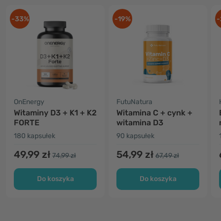
-33%
-19%
-
OnEnergy
FutuNatura
Witaminy D3 + K1 + K2
Witamina C + cynk +
FORTE
witamina D3
180 kapsułek
90 kapsułek
49,99 zł
54,99 zł
74,99 zł
67,49 zł
Do koszyka
Do koszyka