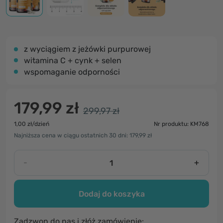
z wyciągiem z jeżówki purpurowej
witamina C + cynk + selen
wspomaganie odporności
179,99 zł
299,97 zł
1,00 zł/dzień
Nr produktu: KM768
Najniższa cena w ciągu ostatnich 30 dni: 179,99 zł
-
+
Dodaj do koszyka
Zadzwon do nas i złóż zamówienie: