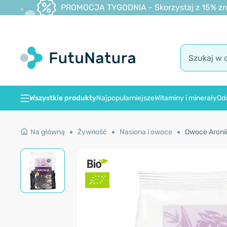
PROMOCJA TYGODNIA - Skorzystaj z 15% zniż
Wszystkie produkty
Najpopularniejsze
Witaminy i minerały
Od
Na główną
Żywność
Nasiona i owoce
Owoce Aronii,