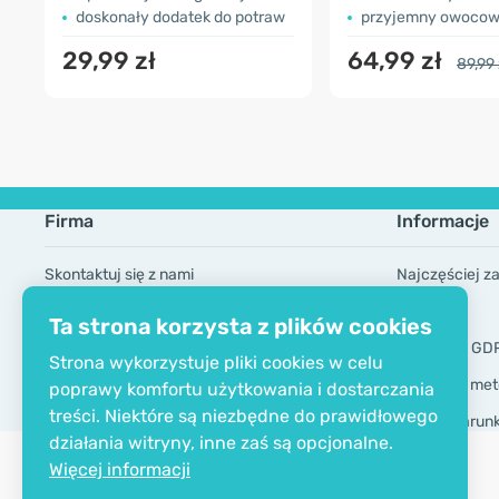
doskonały dodatek do potraw
przyjemny owocow
29,99 zł
64,99 zł
89,99 
Firma
Informacje
Skontaktuj się z nami
Najczęściej z
O firmie
Marki
Ta strona korzysta z plików cookies
Certyfikat EKO
Narzędzia GD
Strona wykorzystuje pliki cookies w celu
Dostawa i met
poprawy komfortu użytkowania i dostarczania
treści. Niektóre są niezbędne do prawidłowego
Ogólne warun
działania witryny, inne zaś są opcjonalne.
Więcej informacji