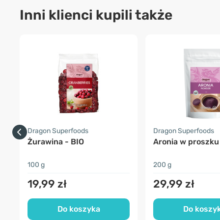
Inni klienci kupili także
Dragon Superfoods
Dragon Superfoods
Żurawina - BIO
Aronia w proszku
100 g
200 g
19,99 zł
29,99 zł
Do koszyka
Do koszy