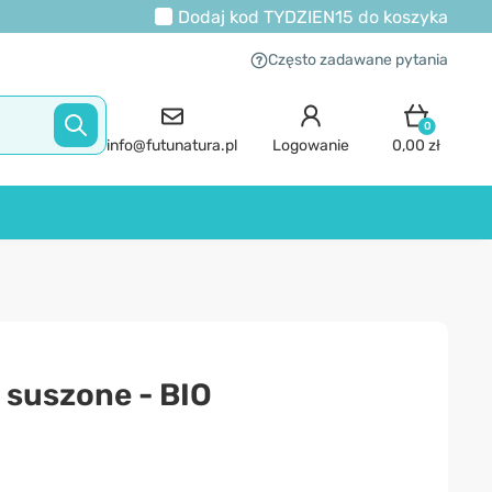
Dodaj kod
TYDZIEN15
do koszyka
Często zadawane pytania
0
info@futunatura.pl
Logowanie
0,00 zł
 suszone - BIO