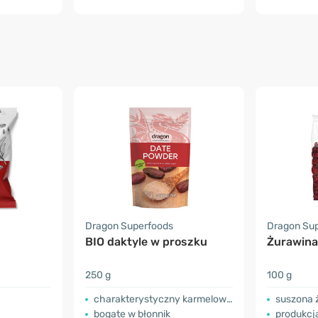
Dragon Superfoods
Dragon Su
BIO daktyle w proszku
Żurawina
250 g
100 g
charakterystyczny karmelowy smak
suszona 
bogate w błonnik
produkcj