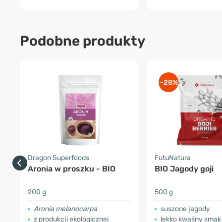
Podobne produkty
-28%
Dragon Superfoods
FutuNatura
Aronia w proszku - BIO
BIO Jagody goji
200 g
500 g
Aronia melanocarpa
suszone jagody
z produkcji ekologicznej
lekko kwaśny smak