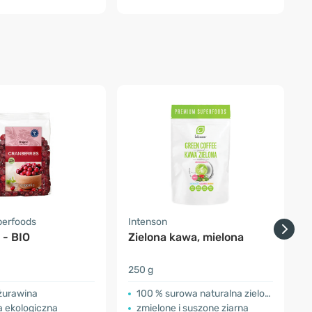
perfoods
Intenson
F
 - BIO
Zielona kawa, mielona
250 g
1
żurawina
100 % surowa naturalna zielona kawa
a ekologiczna
zmielone i suszone ziarna