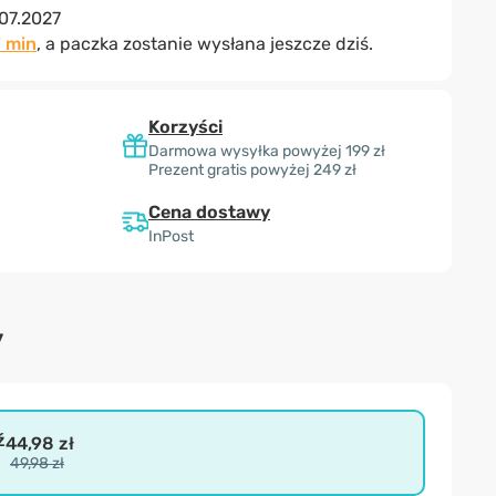
07.2027
7 min
, a paczka zostanie wysłana jeszcze dziś.
Korzyści
Darmowa wysyłka powyżej 199 zł
Prezent gratis powyżej 249 zł
Cena dostawy
InPost
y
ź
44,98 zł
49,98 zł