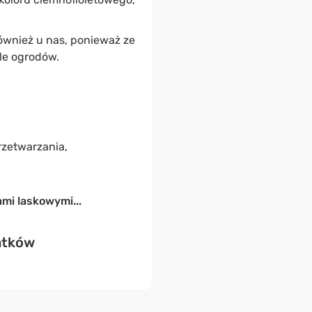
również u nas, ponieważ ze
le ogrodów.
zetwarzania,
mi laskowymi...
łatków