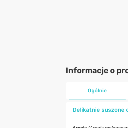
Informacje o pr
Ogólnie
Delikatnie suszone 
Aronia
(Aronia melanocar