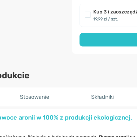
Kup 3 i zaoszczęd
19,99 zł / szt.
odukcie
Stosowanie
Składniki
owoce aronii w 100% z produkcji ekologicznej.
pa)
to krzew liściasty o jadalnych owocach.
Owoce aronii
są 