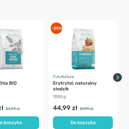
-25%
-
a
FutuNatura
F
Chia BIO
Erytrytol, naturalny
słodzik
1000 g
2
zł
44,99 zł
54,99 zł
59,99 zł
o koszyka
Do koszyka