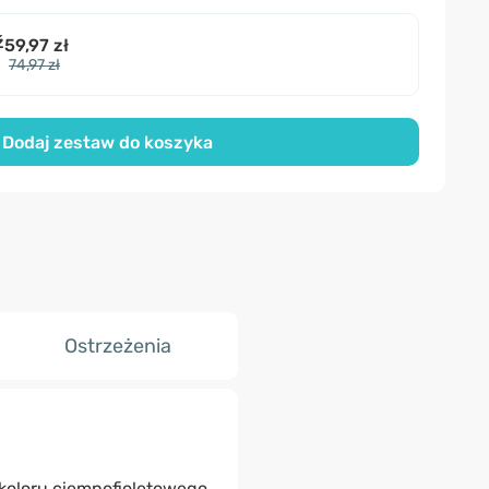
ź
59,97 zł
74,97 zł
Dodaj zestaw do koszyka
Ostrzeżenia
koloru ciemnofioletowego,