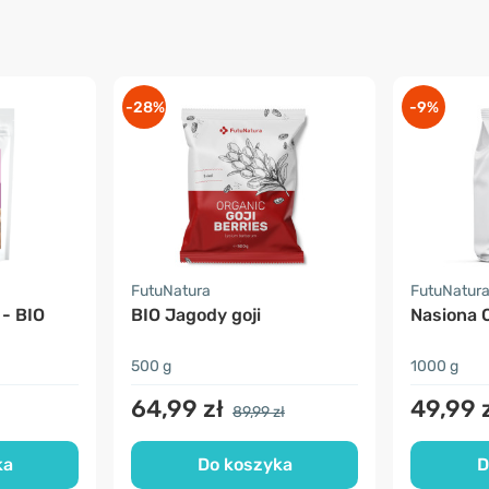
-28%
-9%
FutuNatura
FutuNatur
 - BIO
BIO Jagody goji
Nasiona 
500 g
1000 g
64,99 zł
49,99 
89,99 zł
ka
Do koszyka
D