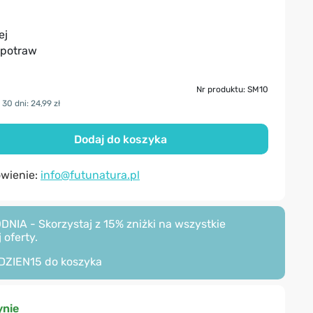
ej
 potraw
Nr produktu: SM10
30 dni: 24,99 zł
Dodaj do koszyka
ówienie:
info@futunatura.pl
A - Skorzystaj z 15% zniżki na wszystkie
 oferty.
DZIEN15
do koszyka
nie