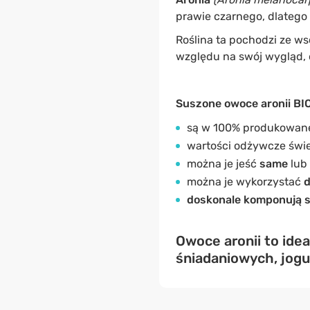
prawie czarnego, dlatego
Roślina ta pochodzi ze ws
względu na swój wygląd, 
Suszone owoce aronii BI
są w 100% produkowane
wartości odżywcze świ
można je jeść
same
lub
można je wykorzystać
d
doskonale komponują si
Owoce aronii to ide
śniadaniowych, jogur