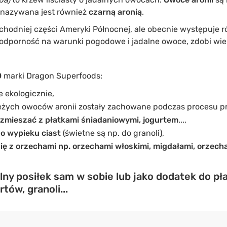
 nazywana jest również
czarną aronią
.
chodniej części Ameryki Północnej, ale obecnie występuje 
odporność na warunki pogodowe i jadalne owoce, zdobi wie
O
marki Dragon Superfoods:
 ekologicznie,
eżych owoców aronii zostały zachowane podczas procesu pr
zmieszać z płatkami śniadaniowymi, jogurtem
...,
o wypieku ciast
(świetne są np. do granoli),
ę z orzechami np. orzechami włoskimi, migdałami, orzecha
alny posiłek sam w sobie lub jako dodatek do p
tów, granoli...