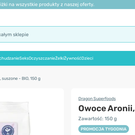
ki na wszystkie produkty z naszej oferty.
chudzanie
Seks
Oczyszczanie
Żelki
Żywność
Dzieci
 suszone - BIO, 150 g
Dragon Superfoods
Owoce Aronii,
Zawartość: 150 g
PROMOCJA TYGODNIA