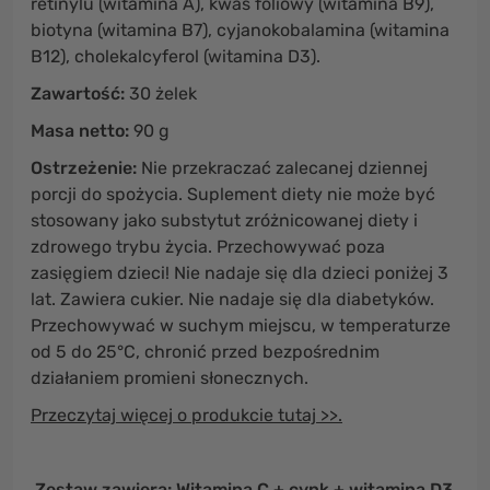
retinylu (witamina A), kwas foliowy (witamina B9),
biotyna (witamina B7), cyjanokobalamina (witamina
B12), cholekalcyferol (witamina D3).
Zawartość:
30 żelek
Masa netto:
90 g
Ostrzeżenie:
Nie przekraczać zalecanej dziennej
porcji do spożycia. Suplement diety nie może być
stosowany jako substytut zróżnicowanej diety i
zdrowego trybu życia. Przechowywać poza
zasięgiem dzieci! Nie nadaje się dla dzieci poniżej 3
lat. Zawiera cukier. Nie nadaje się dla diabetyków.
Przechowywać w suchym miejscu, w temperaturze
od 5 do 25°C, chronić przed bezpośrednim
działaniem promieni słonecznych.
Przeczytaj więcej o produkcie tutaj >>.
Zestaw zawiera: Witamina C + cynk + witamina D3,