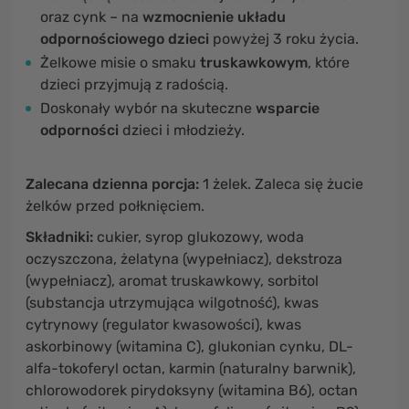
oraz cynk – na
wzmocnienie układu
odpornościowego dzieci
powyżej 3 roku życia.
Żelkowe misie o smaku
truskawkowym
, które
dzieci przyjmują z radością.
Doskonały wybór na skuteczne
wsparcie
odporności
dzieci i młodzieży.
Zalecana dzienna porcja:
1 żelek. Zaleca się żucie
żelków przed połknięciem.
Składniki:
cukier, syrop glukozowy, woda
oczyszczona, żelatyna (wypełniacz), dekstroza
(wypełniacz), aromat truskawkowy, sorbitol
(substancja utrzymująca wilgotność), kwas
cytrynowy (regulator kwasowości), kwas
askorbinowy (witamina C), glukonian cynku, DL-
alfa-tokoferyl octan, karmin (naturalny barwnik),
chlorowodorek pirydoksyny (witamina B6), octan