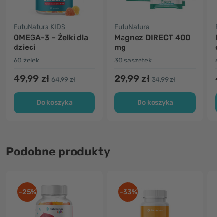
FutuNatura KIDS
FutuNatura
OMEGA-3 – Żelki dla
Magnez DIRECT 400
dzieci
mg
60 żelek
30 saszetek
49,99 zł
29,99 zł
64,99 zł
34,99 zł
Do koszyka
Do koszyka
Podobne produkty
-25%
-33%