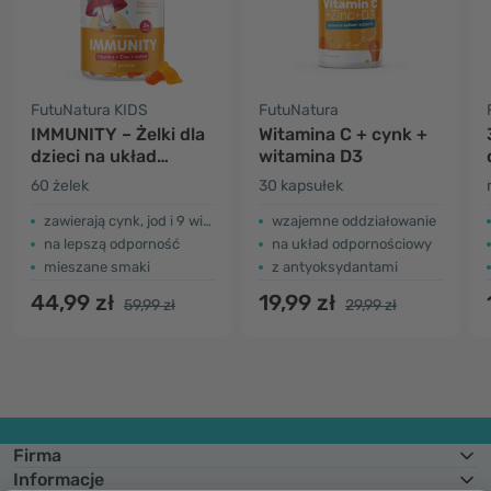
FutuNatura KIDS
FutuNatura
IMMUNITY – Żelki dla
Witamina C + cynk +
dzieci na układ
witamina D3
odpornościowy
60 żelek
30 kapsułek
zawierają cynk, jod i 9 witamin
wzajemne oddziałowanie
na lepszą odporność
na układ odpornościowy
mieszane smaki
z antyoksydantami
44,99 zł
19,99 zł
59,99 zł
29,99 zł
Firma
Informacje