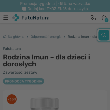
Promocja tygodnia | -15% na wszystko
Dodaj kod
TYDZIEN15
do koszyka
0
Na główną
Odporność i energia
Rodzina Imun – dla dzieci i dorosłych
FutuNatura
Rodzina Imun – dla dzieci i
dorosłych
Zawartość: zestaw
PROMOCJA TYGODNIA
-33%