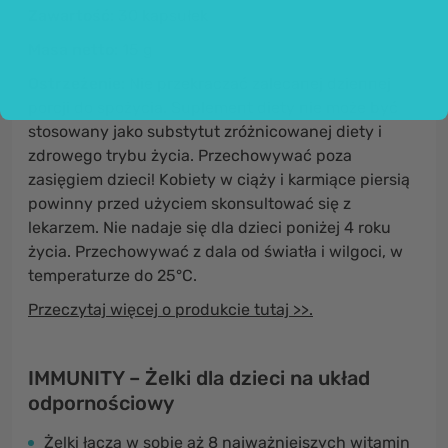
Zawartość:
30 kapsułek
Masa netto:
15 g
Ostrzeżenie:
Nie przekraczać zalecanej dziennej
porcji do spożycia. Suplement diety nie może być
stosowany jako substytut zróżnicowanej diety i
zdrowego trybu życia. Przechowywać poza
zasięgiem dzieci! Kobiety w ciąży i karmiące piersią
powinny przed użyciem skonsultować się z
lekarzem. Nie nadaje się dla dzieci poniżej 4 roku
życia. Przechowywać z dala od światła i wilgoci, w
temperaturze do 25°C.
Przeczytaj więcej o produkcie tutaj >>.
IMMUNITY – Żelki dla dzieci na układ
odpornościowy
Żelki łączą w sobie aż 8 najważniejszych witamin