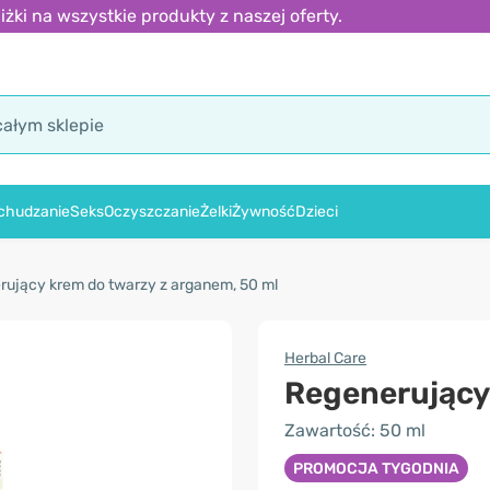
ki na wszystkie produkty z naszej oferty.
chudzanie
Seks
Oczyszczanie
Żelki
Żywność
Dzieci
ujący krem ​​do twarzy z arganem, 50 ml
Herbal Care
Regenerujący 
Zawartość: 50 ml
PROMOCJA TYGODNIA