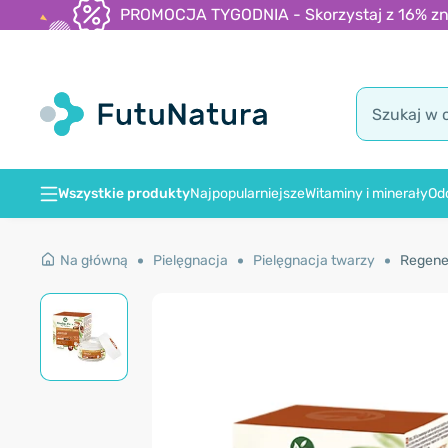
PROMOCJA TYGODNIA - Skorzystaj z 16% zniż
Wszystkie produkty
Najpopularniejsze
Witaminy i minerały
Od
Na główną
Pielęgnacja
Pielęgnacja twarzy
Regener