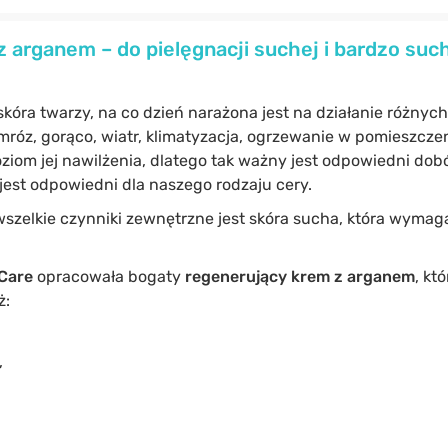
 arganem – do pielęgnacji suchej i bardzo such
skóra twarzy, na co dzień narażona jest na działanie różnyc
mróz, gorąco, wiatr, klimatyzacja, ogrzewanie w pomieszcze
ziom jej nawilżenia, dlatego tak ważny jest odpowiedni dob
jest odpowiedni dla naszego rodzaju cery.
szelkie czynniki zewnętrzne jest skóra sucha, która wymaga
Care
opracowała bogaty
regenerujący krem z arganem
, kt
ż:
,