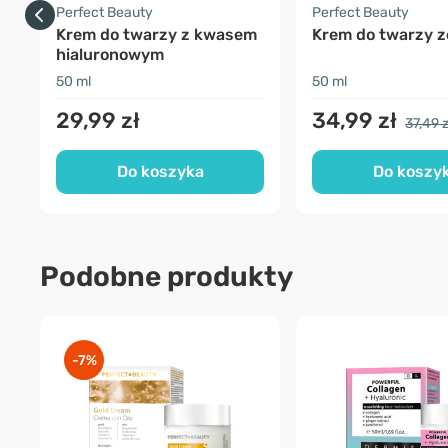
Perfect Beauty
Perfect Beauty
Krem do twarzy z kwasem
Krem do twarzy z
hialuronowym
50 ml
50 ml
29,99 zł
34,99 zł
37,49 z
Do koszyka
Do koszy
Podobne produkty
-7%