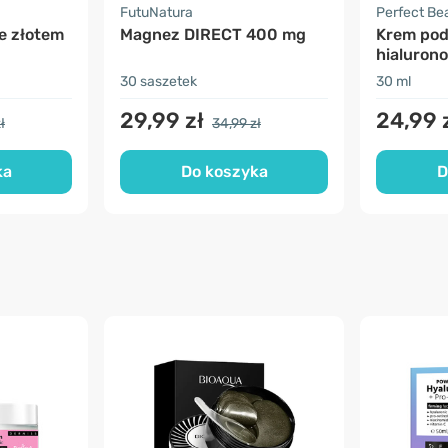
FutuNatura
Perfect Be
e złotem
Magnez DIRECT 400 mg
Krem pod
hialuron
30 saszetek
30 ml
29,99 zł
24,99 
ł
34,99 zł
ka
Do koszyka
D