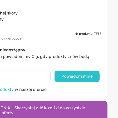
hej skóry
ry
Nr produktu: TF57
30 dni: 29,99 zł
niedostępny.
, a powiadomimy Cię, gdy produkty znów będą
Powiadom mnie
odukty
w naszej ofercie.
A - Skorzystaj z 16% zniżki na wszystkie
 oferty.