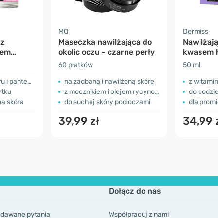
MQ
Dermiss
​z
Maseczka nawilżająca do
Nawilżają
sem
okolic oczu - czarne perły
kwasem h
pro-reti
60 płatków
50 ml
 pantenolem
na zadbaną i nawilżoną skórę
z witami
ytku
z mocznikiem i olejem rycynowym
do codzi
na skóra
do suchej skóry pod oczami
dla promi
39,99 zł
34,99 
Dołącz do nas
adawane pytania
Współpracuj z nami