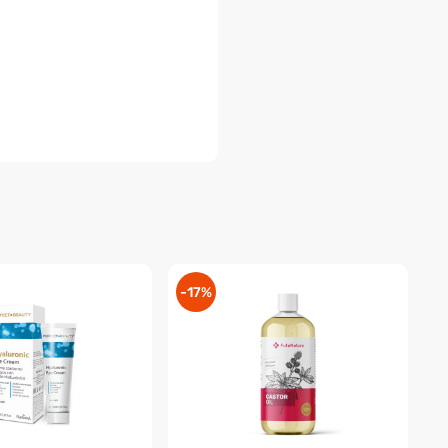
-17%
-