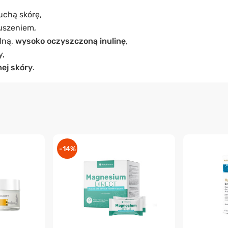
uchą skórę,
uszeniem,
lną,
wysoko oczyszczoną inulinę
,
y,
ej skóry
.
-14%