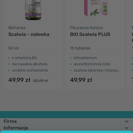
Bioherba
Fleurance Nature
Szałwia - nalewka
BIO Szałwia PLUS
50 ml
15 tabletek
z witaminą B6
klimakterium
nie zawiera alkoholu
wszechstronne zioło
szybkie wchłanianie
szałwia lekarska i hiszpańska
49,99 zł
49,99 zł
52,49 zł
Firma
Informacje