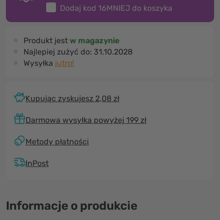
Dodaj kod
16MNIEJ
do koszyka
Produkt jest
w magazynie
Najlepiej zużyć do:
31.10.2028
Wysyłka
jutro!
Kupując zyskujesz 2,08 zł
Darmowa wysyłka powyżej 199 zł
Metody płatności
InPost
Informacje o produkcie