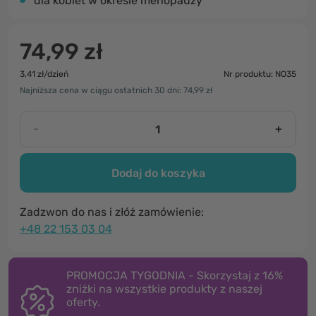
dla kobiet w okresie menopauzy
74,99 zł
3,41 zł/dzień
Nr produktu: NO35
Najniższa cena w ciągu ostatnich 30 dni: 74,99 zł
-
+
Dodaj do koszyka
Zadzwon do nas i złóż zamówienie:
+48 22 153 03 04
PROMOCJA TYGODNIA - Skorzystaj z 16%
zniżki na wszystkie produkty z naszej
oferty.