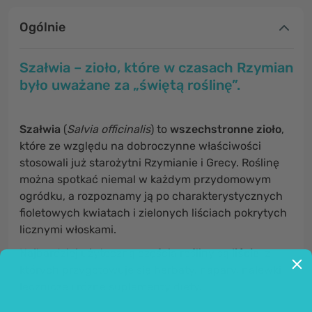
Ogólnie
Szałwia – zioło, które w czasach Rzymian
było uważane za „świętą roślinę”.
Szałwia
(
Salvia officinalis
) to
wszechstronne zioło
,
które ze względu na dobroczynne właściwości
stosowali już starożytni Rzymianie i Grecy. Roślinę
można spotkać niemal w każdym przydomowym
ogródku, a rozpoznamy ją po charakterystycznych
fioletowych kwiatach i zielonych liściach pokrytych
licznymi włoskami.
Najbardziej użyteczną częścią rośliny są
liście
, z
których przygotowuje się herbaty, napary, nalewki
lecznicze i różne suplementy diety.