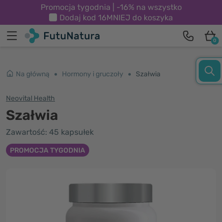
Promocja tygodnia | -16% na wszystko
Dodaj kod
16MNIEJ
do koszyka
0
Na główną
Hormony i gruczoły
Szałwia
Neovital Health
Szałwia
Zawartość: 45 kapsułek
PROMOCJA TYGODNIA