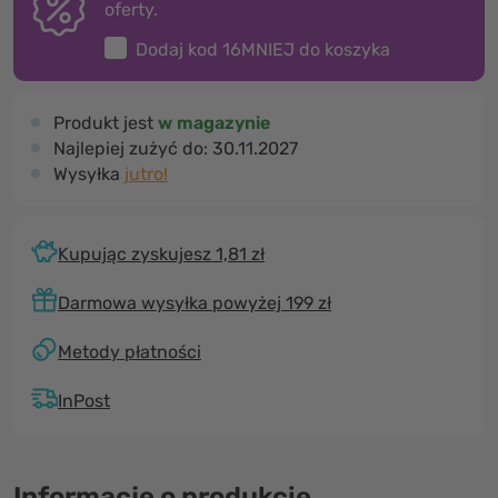
oferty.
Dodaj kod
16MNIEJ
do koszyka
Produkt jest
w magazynie
Najlepiej zużyć do:
30.11.2027
Wysyłka
jutro!
Kupując zyskujesz 1,81 zł
Darmowa wysyłka powyżej 199 zł
Metody płatności
InPost
Informacje o produkcie