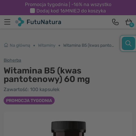
Promocja tygodnia | -16% na wszystko
Dodaj kod
16MNIEJ
do koszyka
0
Na główną
Witaminy
Witamina B5 (kwas pantotenowy) 60 mg
Bioherba
Witamina B5 (kwas
pantotenowy) 60 mg
Zawartość: 100 kapsułek
PROMOCJA TYGODNIA