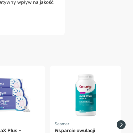
atywny wpływ na jakość
-
Sasmar
H
aX Plus –
Wsparcie owulacji