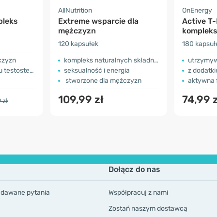
AllNutrition
OnEnergy
pleks
Extreme wsparcie dla
Active T-
mężczyzn
kompleks
120 kapsułek
180 kapsuł
czyzn
kompleks naturalnych składników aktywnych
utrzymywan
estosteronu
seksualność i energia
z dodatk
stworzone dla mężczyzn
aktywna fo
109,99 zł
74,99 
 zł
Dołącz do nas
adawane pytania
Współpracuj z nami
Zostań naszym dostawcą