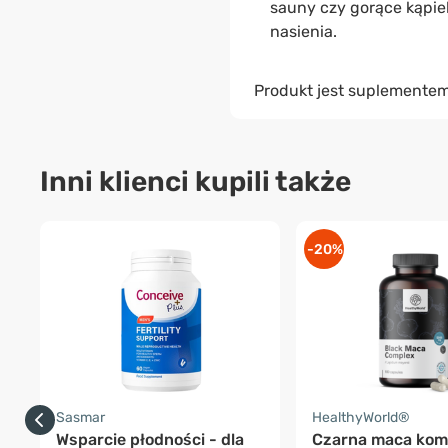
sauny czy gorące kąpi
nasienia.
Produkt jest suplementem
Inni klienci kupili także
-20%
Sasmar
HealthyWorld®
Wsparcie płodności - dla
Czarna maca kom