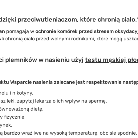
dzięki przeciwutleniaczom, które chronią ciało.
an
pomagają w
ochronie komórek przed stresem oksydacy
yli chronią ciało przed wolnymi rodnikami, które mogą uszka
ci plemników w nasieniu użyj
testu męskiej pło
ktu Wsparcie nasienia zalecane jest respektowanie nastę
olu i nikotyny.
sz leki, zapytaj lekarza o ich wpływ na spermę.
równoważoną dietę.
 fizycznie.
ynek.
 są bardzo wrażliwe na wysoką temperaturę, obcisłe spodnie,