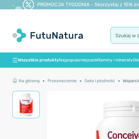
PROMOCJA TYGODNIA - Skorzystaj z 15% zniż
Wszystkie produkty
Najpopularniejsze
Witaminy i minerały
Od
Na główną
Przeznaczenie
Seks i płodność
Wsparci