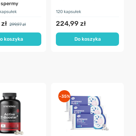
 spermy
kapsułek
120 kapsułek
1
 zł
224,99 zł
299,97 zł
o koszyka
Do koszyka
-35%