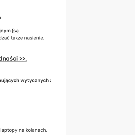
*
jnym (są
dzać także nasienie.
dności >>.
pujących wytycznych :
 laptopy na kolanach,