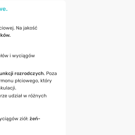
we.
ciowej. Na jakość
ików.
ałów i wyciągów
unkcji rozrodczych
. Poza
monu płciowego, który
ulacji.
erze udział w różnych
yciągów ziół:
żeń-