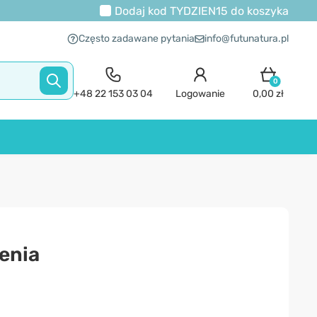
Dodaj kod
TYDZIEN15
do koszyka
Często zadawane pytania
info@futunatura.pl
0
+48 22 153 03 04
Logowanie
0,00 zł
enia