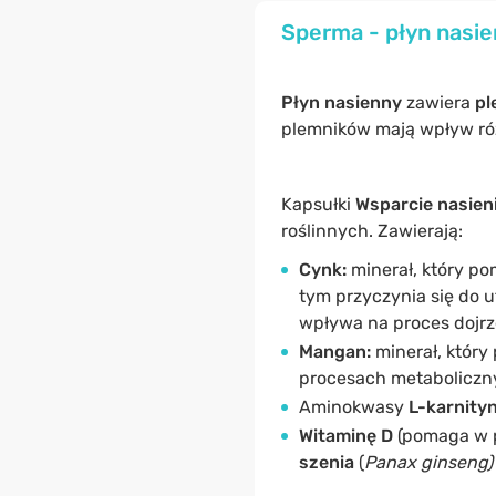
Sperma - płyn nasie
Płyn nasienny
zawiera
pl
plemników mają wpływ róż
Kapsułki
Wsparcie nasien
roślinnych. Zawierają:
Cynk:
minerał, który p
tym przyczynia się do
wpływa na proces dojrz
Mangan:
minerał, który
procesach metaboliczn
Aminokwasy
L-karnity
Witaminę D
(pomaga w p
szenia
(
Panax ginseng)