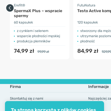
Erefit®
FutuNatura
SpermaX Plus – wspracie
Testo Active kom
spermy
60 kapsułek
120 kapsułek
z cynkiem i selenem
stworzony dla męż
wsparcie płodności męskiej
utrzymanie poziomu t
produkcja plemników
płodność
74,99 zł
84,99 zł
99,99 zł
109,99
Firma
Informacje
Skontaktuj się z nami
Najczęściej z
O firmie
Marki
Ta strona korzysta z plików cookies