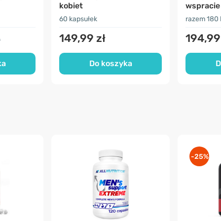
kobiet
wspracie
60 kapsułek
razem 180 
149,99 zł
194,99
ł
ka
Do koszyka
D
-25%