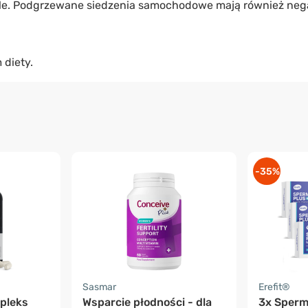
ele. Podgrzewane siedzenia samochodowe mają również neg
 diety.
-35%
Sasmar
Erefit®
pleks
Wsparcie płodności - dla
3x Sperm