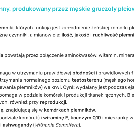
nny, produkowany przez męskie gruczoły płcio
emniki
, których funkcją jest zapłodnienie żeńskiej komórki pł
ne czynniki, a mianowicie:
ilość
,
jakość
i
ruchliwość plemn
ia
powstają przez połączenie aminokwasów, witamin, miner
omaga w utrzymaniu prawidłowej
płodności
i prawidłowych
f
 utrzymania normalnego poziomu
testosteronu
(męskiego hor
ewania plemników) we krwi. Cynk wydalany jest podczas ejak
 pomaga w podziale komórek i produkcji tkanek łącznych. Bi
ych, również przy
reprodukcji
.
nę
, znajdującą się w
komórkach plemników
.
odziale komórek) i
witaminę E
,
koenzym Q10
i mieszankę w
i
ashwagandy
(
Withania Somnifera
).