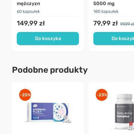
mężczyzn
5000 mg
60 kapsułek
180 kapsułek
149,99 zł
79,99 zł
99,99 z
Do koszyka
Do koszy
Podobne produkty
-25%
-23%