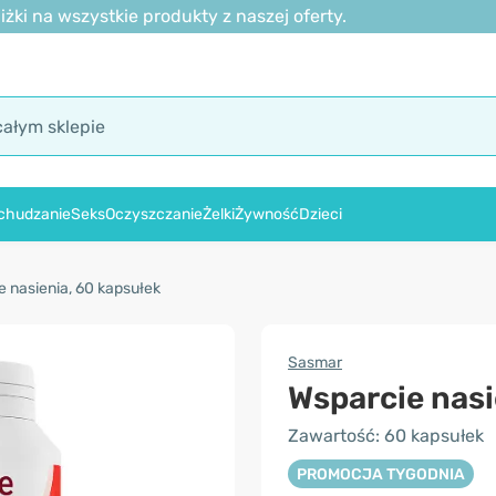
ki na wszystkie produkty z naszej oferty.
chudzanie
Seks
Oczyszczanie
Żelki
Żywność
Dzieci
e nasienia, 60 kapsułek
Sasmar
Wsparcie nasi
Zawartość: 60 kapsułek
PROMOCJA TYGODNIA