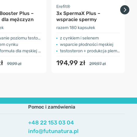
Erefit®
V
Booster Plus –
3x SpermaX Plus –
 dla mężczyzn
wspracie spermy
ek
razem 180 kapsułek
1
ie poziomu testosteronu
z cynkiem i selenem
iem cynku
wsparcie płodności męskiej
rmuła dla męskiej siły
testosteron + produkcja plemników
zł
194,99 zł
99,99 zł
299,97 zł
Pomoc i zamówienia
+48 22 153 03 04
info@futunatura.pl