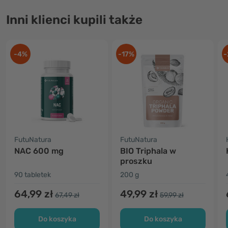
Inni klienci kupili także
-4%
-17%
-
FutuNatura
FutuNatura
NAC 600 mg
BIO Triphala w
proszku
90 tabletek
200 g
64,99 zł
49,99 zł
67,49 zł
59,99 zł
Do koszyka
Do koszyka