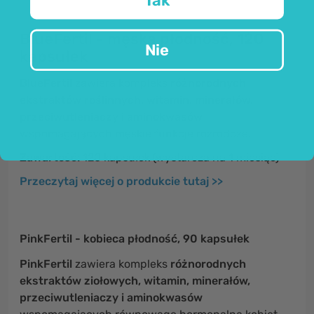
Tak
BlueFertil - męska płodność, 120
Nie
kapsułek
BlueFertil
zawiera kompleks
różnorodnych
ekstraktów roślinnych, witamin, minerałów,
przeciwutleniaczy i aminokwasów
wspomagających męskie funkcje rozrodcze.
Zawartość:
120 kapsułek (wystarcza na 1 miesiąc)
Przeczytaj więcej o produkcie tutaj >>
PinkFertil - kobieca płodność, 90 kapsułek
PinkFertil
zawiera kompleks
różnorodnych
ekstraktów ziołowych, witamin, minerałów,
przeciwutleniaczy i aminokwasów