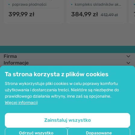
poprawa płodności
kompleks składników aktywnych
399,99 zł
384,99 zł
412,49 zł
Firma
Informacje
Dołącz do nas
Ta strona korzysta z plików cookies
Pomoc i zamówienia
Strona wykorzystuje pliki cookies w celu poprawy komfortu
użytkowania i dostarczania treści. Niektóre są niezbędne do
prawidłowego działania witryny, inne zaś są opcjonalne.
Możliwość opłaty kartą. Bezpieczeństwo danych osobowych zapewnia
Więcej informacji
kodowanie SSl.
Copyright © 2012 - 2026   |   Be Healthy Group d.o.o.
Mapa strony
Korzystanie z plików cookie
Ustawienia plików cookie
Zainstaluj wszystko
Odrzuć wszystko
Dopasowane