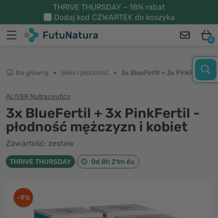
THRIVE THURSDAY – 18% rabat
Dodaj kod
CZWARTEK
do koszyka
0
Na główną
Seks i płodność
3x BlueFertil + 3x PinkFertil - płodność mężczyzn i kobiet
ALIVER Nutraceutics
3x BlueFertil + 3x PinkFertil -
płodność mężczyzn i kobiet
Zawartość: zestaw
THRIVE THURSDAY
0d 8h 21m 6s
-9%